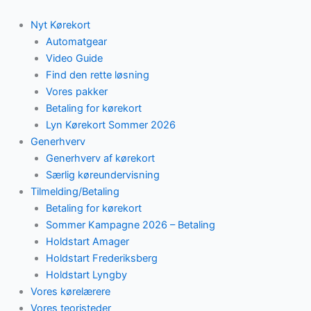
Skip
to
Nyt Kørekort
content
Automatgear
Video Guide
Find den rette løsning
Vores pakker
Betaling for kørekort
Lyn Kørekort Sommer 2026
Generhverv
Generhverv af kørekort
Særlig køreundervisning
Tilmelding/Betaling
Betaling for kørekort
Sommer Kampagne 2026 – Betaling
Holdstart Amager
Holdstart Frederiksberg
Holdstart Lyngby
Vores kørelærere
Vores teoristeder