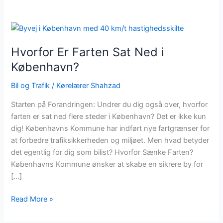
Hvorfor
Er
Hvorfor Er Farten Sat Ned i
Farten
Sat
København?
Ned
Bil og Trafik
/
Kørelærer Shahzad
i
København?
Starten på Forandringen: Undrer du dig også over, hvorfor
farten er sat ned flere steder i København? Det er ikke kun
dig! Københavns Kommune har indført nye fartgrænser for
at forbedre trafiksikkerheden og miljøet. Men hvad betyder
det egentlig for dig som bilist? Hvorfor Sænke Farten?
Københavns Kommune ønsker at skabe en sikrere by for
[…]
Read More »