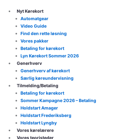
Skip
to
Nyt Kørekort
content
Automatgear
Video Guide
Find den rette løsning
Vores pakker
Betaling for kørekort
Lyn Kørekort Sommer 2026
Generhverv
Generhverv af kørekort
Særlig køreundervisning
Tilmelding/Betaling
Betaling for kørekort
Sommer Kampagne 2026 – Betaling
Holdstart Amager
Holdstart Frederiksberg
Holdstart Lyngby
Vores kørelærere
Vores teoristeder