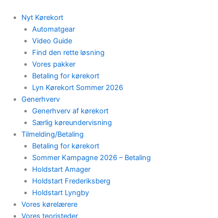
Skip
to
Nyt Kørekort
content
Automatgear
Video Guide
Find den rette løsning
Vores pakker
Betaling for kørekort
Lyn Kørekort Sommer 2026
Generhverv
Generhverv af kørekort
Særlig køreundervisning
Tilmelding/Betaling
Betaling for kørekort
Sommer Kampagne 2026 – Betaling
Holdstart Amager
Holdstart Frederiksberg
Holdstart Lyngby
Vores kørelærere
Vores teoristeder