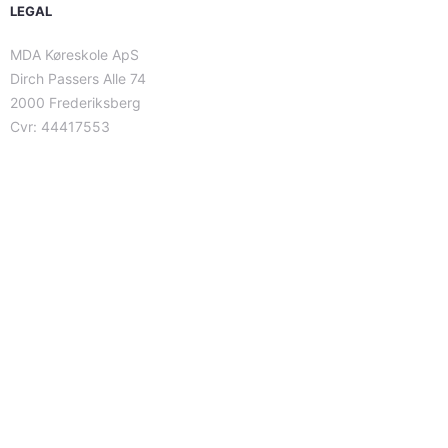
LEGAL
MDA Køreskole ApS
Dirch Passers Alle 74
2000 Frederiksberg
Cvr: 44417553
Vælg din ønskede pakkeløsning for at se næste ledige holdstart
Frederiksberg
Amager
Lyngby
Nørrebro
Kbh. NV
Valby