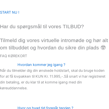
Trustpilot: 4.8
START NU !
Brug linket her for at tilmelde dig vores online infomøde 🤓
Har du spørgsmål til vores TILBUD?
Tilmeld dig vores virtuelle intromøde og hør alt
om tilbuddet og hvordan du sikre din plads 🤓
FAQ KØREKORT
Hvordan kommer jeg igang ?
Når du tilmelder dig din ønskede holdstart, skal du bruge koden
for at få lovpakken til KUN Kr. 11.995,-.Så snart vi har registreret
din betaling, er du klar til at komme igang med din
køreuddannelse.
Hvor og hvad tid foregår teorien ?