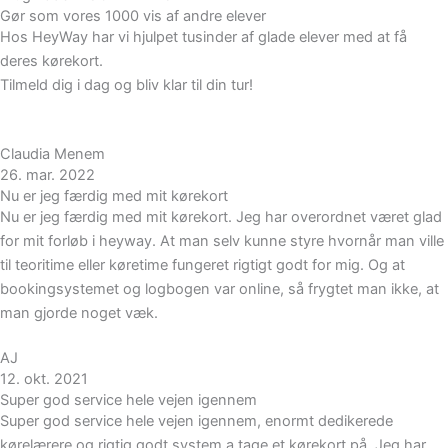
Gør som vores 1000 vis af andre elever
Hos HeyWay har vi hjulpet tusinder af glade elever med at få
deres kørekort.
Tilmeld dig i dag og bliv klar til din tur!
Claudia Menem
26. mar. 2022
Nu er jeg færdig med mit kørekort
Nu er jeg færdig med mit kørekort. Jeg har overordnet været glad
for mit forløb i heyway. At man selv kunne styre hvornår man ville
til teoritime eller køretime fungeret rigtigt godt for mig. Og at
bookingsystemet og logbogen var online, så frygtet man ikke, at
man gjorde noget væk.
AJ
12. okt. 2021
Super god service hele vejen igennem
Super god service hele vejen igennem, enormt dedikerede
kørelærere og rigtig godt system a tage et kørekort på. Jeg har