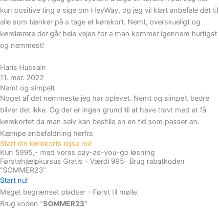
kun positive ting a sige om HeyWay, og jeg vil klart anbefale det til
alle som tænker på a tage et kørekort. Nemt, overskueligt og
kørelærere der går hele vejen for a man kommer igennem hurtigst
og nemmest!
Haris Hussain
11. mar. 2022
Nemt og simpelt
Noget af det nemmeste jeg har oplevet. Nemt og simpelt bedre
bliver det ikke. Og der er ingen grund til at have travt med at få
kørekortet da man selv kan bestille en en tid som passer en.
Kæmpe anbefaldning herfra
Start din kørekorts rejse nu!
Kun 5995,- med vores pay-as-you-go løsning
Førstehjælpkursus Gratis - Værdi 995- Brug rabatkoden
"SOMMER23"
Start nu!
Meget begrænset pladser – Først til mølle.
Brug koden “
SOMMER23
“