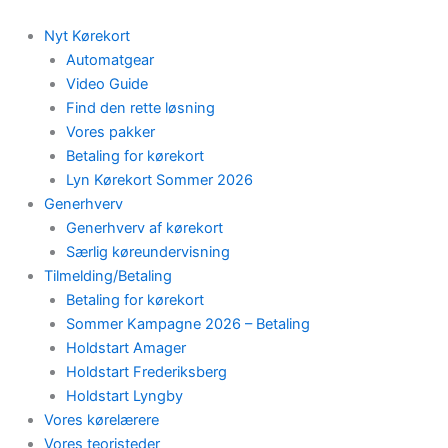
Skip
to
Nyt Kørekort
content
Automatgear
Video Guide
Find den rette løsning
Vores pakker
Betaling for kørekort
Lyn Kørekort Sommer 2026
Generhverv
Generhverv af kørekort
Særlig køreundervisning
Tilmelding/Betaling
Betaling for kørekort
Sommer Kampagne 2026 – Betaling
Holdstart Amager
Holdstart Frederiksberg
Holdstart Lyngby
Vores kørelærere
Vores teoristeder