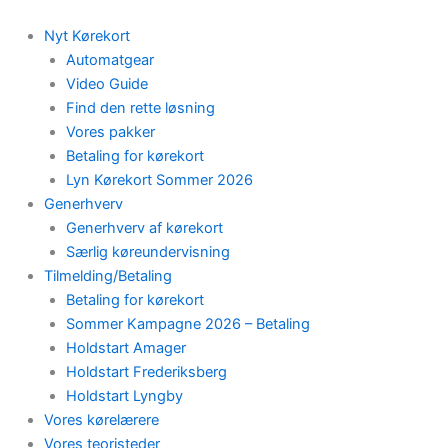
Skip
to
Nyt Kørekort
content
Automatgear
Video Guide
Find den rette løsning
Vores pakker
Betaling for kørekort
Lyn Kørekort Sommer 2026
Generhverv
Generhverv af kørekort
Særlig køreundervisning
Tilmelding/Betaling
Betaling for kørekort
Sommer Kampagne 2026 – Betaling
Holdstart Amager
Holdstart Frederiksberg
Holdstart Lyngby
Vores kørelærere
Vores teoristeder