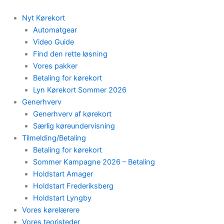
Skip
to
Nyt Kørekort
content
Automatgear
Video Guide
Find den rette løsning
Vores pakker
Betaling for kørekort
Lyn Kørekort Sommer 2026
Generhverv
Generhverv af kørekort
Særlig køreundervisning
Tilmelding/Betaling
Betaling for kørekort
Sommer Kampagne 2026 – Betaling
Holdstart Amager
Holdstart Frederiksberg
Holdstart Lyngby
Vores kørelærere
Vores teoristeder