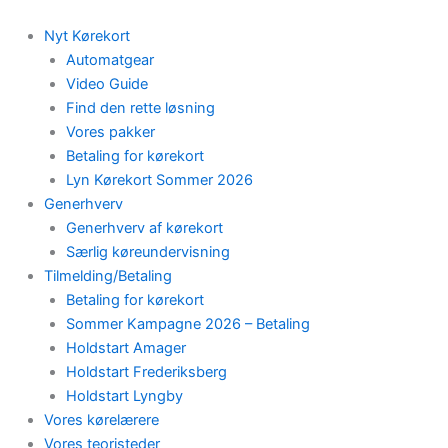
Skip
to
Nyt Kørekort
content
Automatgear
Video Guide
Find den rette løsning
Vores pakker
Betaling for kørekort
Lyn Kørekort Sommer 2026
Generhverv
Generhverv af kørekort
Særlig køreundervisning
Tilmelding/Betaling
Betaling for kørekort
Sommer Kampagne 2026 – Betaling
Holdstart Amager
Holdstart Frederiksberg
Holdstart Lyngby
Vores kørelærere
Vores teoristeder