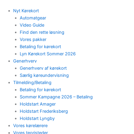
Skip
to
Nyt Kørekort
content
Automatgear
Video Guide
Find den rette løsning
Vores pakker
Betaling for kørekort
Lyn Kørekort Sommer 2026
Generhverv
Generhverv af kørekort
Særlig køreundervisning
Tilmelding/Betaling
Betaling for kørekort
Sommer Kampagne 2026 – Betaling
Holdstart Amager
Holdstart Frederiksberg
Holdstart Lyngby
Vores kørelærere
Vores teoristeder