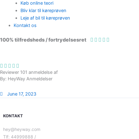
Køb online teori
Bliv klar til køreprøven
Leje af bil til køreprøven
Kontakt os
100% tilfredsheds / fortrydelsesret
98 % vil anbefale os til andre
Reviewer 101 anmeldelse af
By: HeyWay Anmeldelser
June 17, 2023
KONTAKT
hey@heyway.com
Tlf: 44999888 /