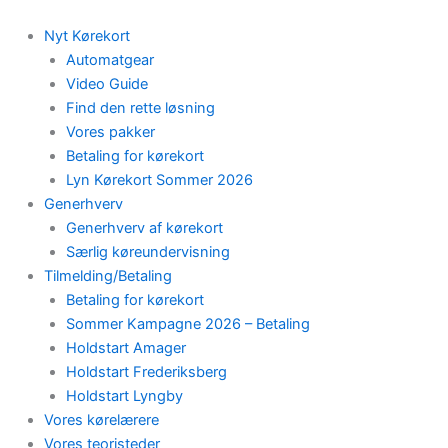
Skip
to
Nyt Kørekort
content
Automatgear
Video Guide
Find den rette løsning
Vores pakker
Betaling for kørekort
Lyn Kørekort Sommer 2026
Generhverv
Generhverv af kørekort
Særlig køreundervisning
Tilmelding/Betaling
Betaling for kørekort
Sommer Kampagne 2026 – Betaling
Holdstart Amager
Holdstart Frederiksberg
Holdstart Lyngby
Vores kørelærere
Vores teoristeder