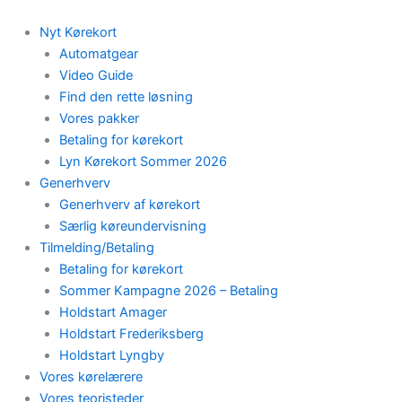
Skip
to
Nyt Kørekort
content
Automatgear
Video Guide
Find den rette løsning
Vores pakker
Betaling for kørekort
Lyn Kørekort Sommer 2026
Generhverv
Generhverv af kørekort
Særlig køreundervisning
Tilmelding/Betaling
Betaling for kørekort
Sommer Kampagne 2026 – Betaling
Holdstart Amager
Holdstart Frederiksberg
Holdstart Lyngby
Vores kørelærere
Vores teoristeder