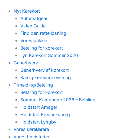
Skip
to
Nyt Kørekort
content
Automatgear
Video Guide
Find den rette løsning
Vores pakker
Betaling for kørekort
Lyn Kørekort Sommer 2026
Generhverv
Generhverv af kørekort
Særlig køreundervisning
Tilmelding/Betaling
Betaling for kørekort
Sommer Kampagne 2026 – Betaling
Holdstart Amager
Holdstart Frederiksberg
Holdstart Lyngby
Vores kørelærere
Vores teoristeder