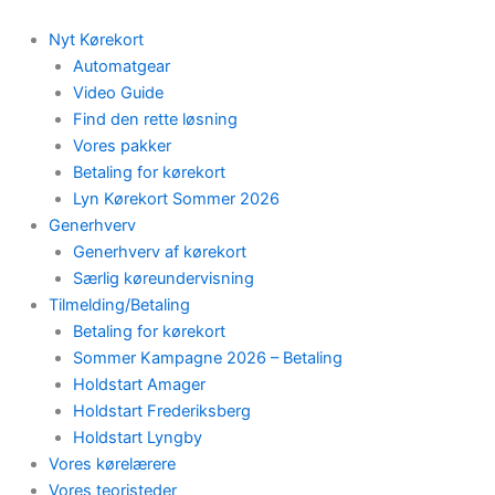
Skip
to
Nyt Kørekort
content
Automatgear
Video Guide
Find den rette løsning
Vores pakker
Betaling for kørekort
Lyn Kørekort Sommer 2026
Generhverv
Generhverv af kørekort
Særlig køreundervisning
Tilmelding/Betaling
Betaling for kørekort
Sommer Kampagne 2026 – Betaling
Holdstart Amager
Holdstart Frederiksberg
Holdstart Lyngby
Vores kørelærere
Vores teoristeder