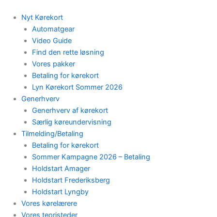
Skip
to
Nyt Kørekort
content
Automatgear
Video Guide
Find den rette løsning
Vores pakker
Betaling for kørekort
Lyn Kørekort Sommer 2026
Generhverv
Generhverv af kørekort
Særlig køreundervisning
Tilmelding/Betaling
Betaling for kørekort
Sommer Kampagne 2026 – Betaling
Holdstart Amager
Holdstart Frederiksberg
Holdstart Lyngby
Vores kørelærere
Vores teoristeder