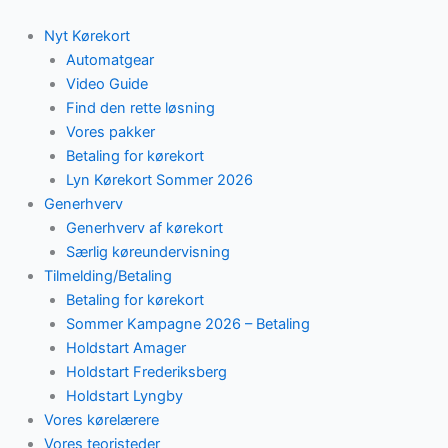
Skip
to
Nyt Kørekort
content
Automatgear
Video Guide
Find den rette løsning
Vores pakker
Betaling for kørekort
Lyn Kørekort Sommer 2026
Generhverv
Generhverv af kørekort
Særlig køreundervisning
Tilmelding/Betaling
Betaling for kørekort
Sommer Kampagne 2026 – Betaling
Holdstart Amager
Holdstart Frederiksberg
Holdstart Lyngby
Vores kørelærere
Vores teoristeder