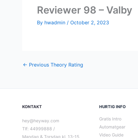
Reviewer 98 – Valby
By
hwadmin
/
October 2, 2023
←
Previous Theory Rating
KONTAKT
HURTIG INFO
Gratis Intro
hey@heyway.com
Automatgear
Tlf: 44999888 /
Video Guide
Mandag & Torsdag kl. 13-15