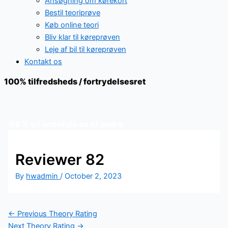
Ansøgning om kørekort
Bestil teoriprøve
Køb online teori
Bliv klar til køreprøven
Leje af bil til køreprøven
Kontakt os
100% tilfredsheds / fortrydelsesret
98 % vil anbefale os til andre
Reviewer 82
By
hwadmin
/
October 2, 2023
←
Previous Theory Rating
Next Theory Rating
→