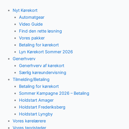
Skip
to
Nyt Kørekort
content
Automatgear
Video Guide
Find den rette løsning
Vores pakker
Betaling for kørekort
Lyn Kørekort Sommer 2026
Generhverv
Generhverv af kørekort
Særlig køreundervisning
Tilmelding/Betaling
Betaling for kørekort
Sommer Kampagne 2026 – Betaling
Holdstart Amager
Holdstart Frederiksberg
Holdstart Lyngby
Vores kørelærere
Vores teoristeder