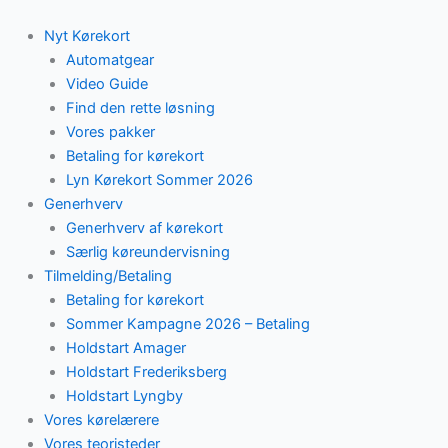
Skip
to
Nyt Kørekort
content
Automatgear
Video Guide
Find den rette løsning
Vores pakker
Betaling for kørekort
Lyn Kørekort Sommer 2026
Generhverv
Generhverv af kørekort
Særlig køreundervisning
Tilmelding/Betaling
Betaling for kørekort
Sommer Kampagne 2026 – Betaling
Holdstart Amager
Holdstart Frederiksberg
Holdstart Lyngby
Vores kørelærere
Vores teoristeder