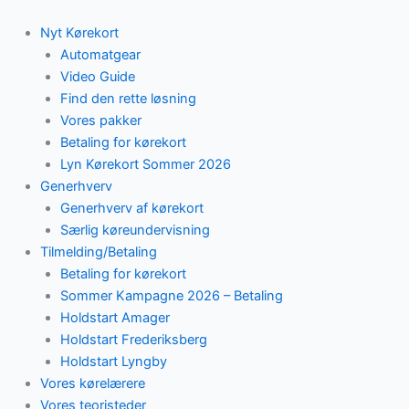
Skip
to
Nyt Kørekort
content
Automatgear
Video Guide
Find den rette løsning
Vores pakker
Betaling for kørekort
Lyn Kørekort Sommer 2026
Generhverv
Generhverv af kørekort
Særlig køreundervisning
Tilmelding/Betaling
Betaling for kørekort
Sommer Kampagne 2026 – Betaling
Holdstart Amager
Holdstart Frederiksberg
Holdstart Lyngby
Vores kørelærere
Vores teoristeder