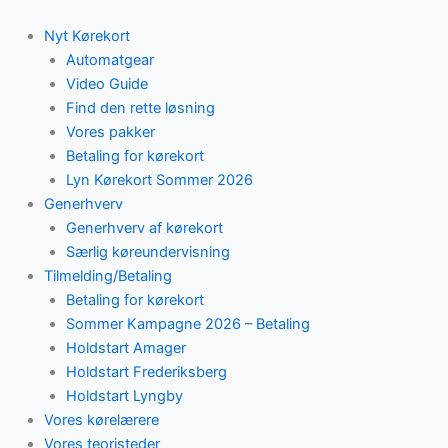
Skip
to
Nyt Kørekort
content
Automatgear
Video Guide
Find den rette løsning
Vores pakker
Betaling for kørekort
Lyn Kørekort Sommer 2026
Generhverv
Generhverv af kørekort
Særlig køreundervisning
Tilmelding/Betaling
Betaling for kørekort
Sommer Kampagne 2026 – Betaling
Holdstart Amager
Holdstart Frederiksberg
Holdstart Lyngby
Vores kørelærere
Vores teoristeder