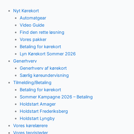
Skip
to
Nyt Kørekort
content
Automatgear
Video Guide
Find den rette løsning
Vores pakker
Betaling for kørekort
Lyn Kørekort Sommer 2026
Generhverv
Generhverv af kørekort
Særlig køreundervisning
Tilmelding/Betaling
Betaling for kørekort
Sommer Kampagne 2026 – Betaling
Holdstart Amager
Holdstart Frederiksberg
Holdstart Lyngby
Vores kørelærere
Vores teoristeder