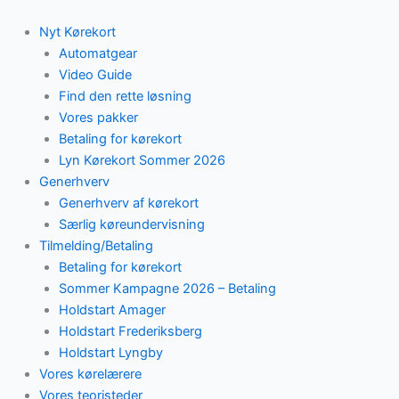
Skip
to
Nyt Kørekort
content
Automatgear
Video Guide
Find den rette løsning
Vores pakker
Betaling for kørekort
Lyn Kørekort Sommer 2026
Generhverv
Generhverv af kørekort
Særlig køreundervisning
Tilmelding/Betaling
Betaling for kørekort
Sommer Kampagne 2026 – Betaling
Holdstart Amager
Holdstart Frederiksberg
Holdstart Lyngby
Vores kørelærere
Vores teoristeder