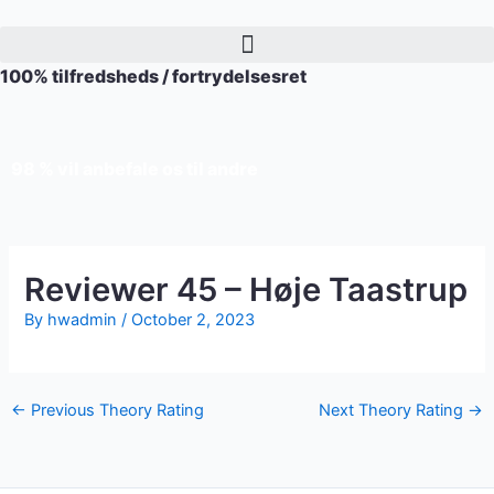
Skip
to
content
100% tilfredsheds / fortrydelsesret
98 % vil anbefale os til andre
Reviewer 45 – Høje Taastrup
By
hwadmin
/
October 2, 2023
←
Previous Theory Rating
Next Theory Rating
→