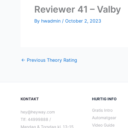
Reviewer 41 – Valby
By
hwadmin
/
October 2, 2023
←
Previous Theory Rating
KONTAKT
HURTIG INFO
Gratis Intro
hey@heyway.com
Automatgear
Tlf: 44999888 /
Video Guide
Mandag & Torsdag kl. 13-15