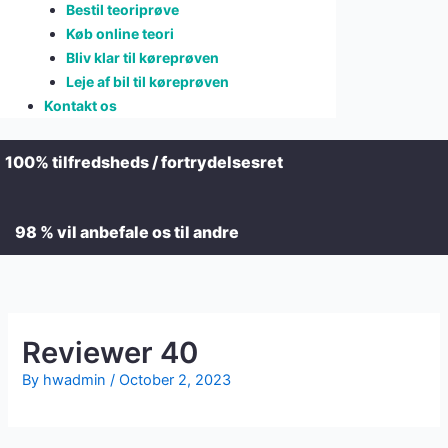
Bestil teoriprøve
Køb online teori
Bliv klar til køreprøven
Leje af bil til køreprøven
Kontakt os
100% tilfredsheds / fortrydelsesret
98 % vil anbefale os til andre
Reviewer 40
By
hwadmin
/
October 2, 2023