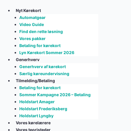
Skip
to
Nyt Kørekort
content
Automatgear
Video Guide
Find den rette løsning
Vores pakker
Betaling for kørekort
Lyn Kørekort Sommer 2026
Generhverv
Generhverv af kørekort
Særlig køreundervisning
Tilmelding/Betaling
Betaling for kørekort
Sommer Kampagne 2026 – Betaling
Holdstart Amager
Holdstart Frederiksberg
Holdstart Lyngby
Vores kørelærere
Vores teoristeder