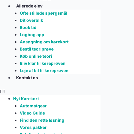
Allerede elev
Ofte stillede spørgsmål
Dit overblik
Book tid
Logbog app
Ansøgning om kørekort
Bestil teoriprøve
Køb online teori
Bliv klar til køreprøven
Leje af bil til køreprøven
Kontakt os
Nyt Kørekort
Automatgear
Video Guide
Find den rette løsning
Vores pakker