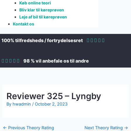
Køb online teori
Bliv klar til køreprøven
Leje af bil til køreprøven
Kontakt os
100% tilfredsheds / fortrydelsesret
98 % vil anbefale os til andre
Reviewer 325 – Lyngby
By
hwadmin
/
October 2, 2023
←
Previous Theory Rating
Next Theory Rating
→