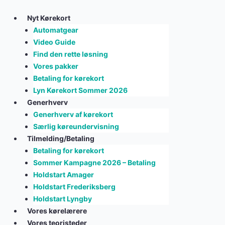
Skip
to
Nyt Kørekort
content
Automatgear
Video Guide
Find den rette løsning
Vores pakker
Betaling for kørekort
Lyn Kørekort Sommer 2026
Generhverv
Generhverv af kørekort
Særlig køreundervisning
Tilmelding/Betaling
Betaling for kørekort
Sommer Kampagne 2026 – Betaling
Holdstart Amager
Holdstart Frederiksberg
Holdstart Lyngby
Vores kørelærere
Vores teoristeder