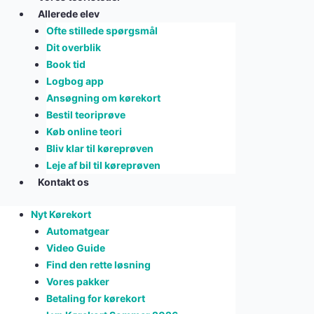
Allerede elev
Ofte stillede spørgsmål
Dit overblik
Book tid
Logbog app
Ansøgning om kørekort
Bestil teoriprøve
Køb online teori
Bliv klar til køreprøven
Leje af bil til køreprøven
Kontakt os
Nyt Kørekort
Automatgear
Video Guide
Find den rette løsning
Vores pakker
Betaling for kørekort