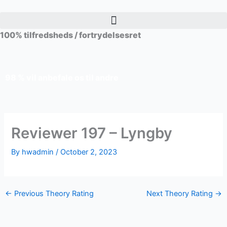
Skip
to
content
100% tilfredsheds / fortrydelsesret
98 % vil anbefale os til andre
Reviewer 197 – Lyngby
By
hwadmin
/
October 2, 2023
←
Previous Theory Rating
Next Theory Rating
→