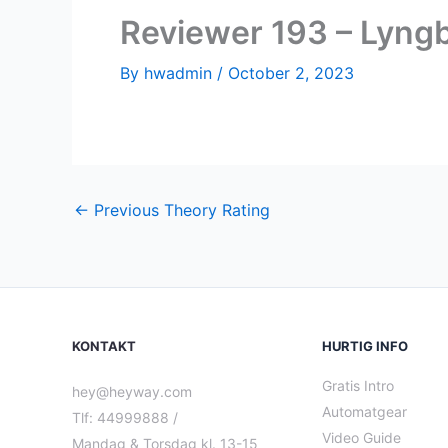
Reviewer 193 – Lyng
By
hwadmin
/
October 2, 2023
←
Previous Theory Rating
KONTAKT
HURTIG INFO
Gratis Intro
hey@heyway.com
Automatgear
Tlf: 44999888 /
Video Guide
Mandag & Torsdag kl. 13-15