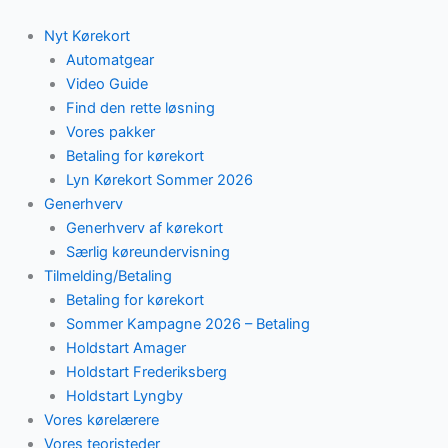
Skip
to
Nyt Kørekort
content
Automatgear
Video Guide
Find den rette løsning
Vores pakker
Betaling for kørekort
Lyn Kørekort Sommer 2026
Generhverv
Generhverv af kørekort
Særlig køreundervisning
Tilmelding/Betaling
Betaling for kørekort
Sommer Kampagne 2026 – Betaling
Holdstart Amager
Holdstart Frederiksberg
Holdstart Lyngby
Vores kørelærere
Vores teoristeder