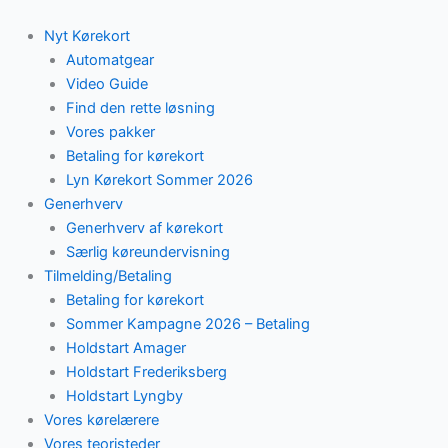
Skip
to
Nyt Kørekort
content
Automatgear
Video Guide
Find den rette løsning
Vores pakker
Betaling for kørekort
Lyn Kørekort Sommer 2026
Generhverv
Generhverv af kørekort
Særlig køreundervisning
Tilmelding/Betaling
Betaling for kørekort
Sommer Kampagne 2026 – Betaling
Holdstart Amager
Holdstart Frederiksberg
Holdstart Lyngby
Vores kørelærere
Vores teoristeder