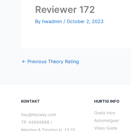
Reviewer 172
By
hwadmin
/
October 2, 2023
←
Previous Theory Rating
KONTAKT
HURTIG INFO
Gratis Intro
hey@heyway.com
Automatgear
Tlf: 44999888 /
Video Guide
Mandag & Torsdag kl. 13-15