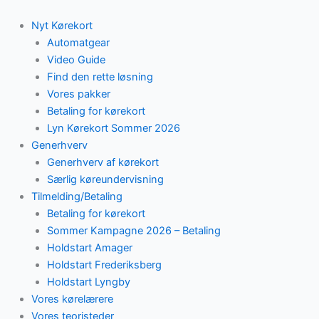
Skip
to
Nyt Kørekort
content
Automatgear
Video Guide
Find den rette løsning
Vores pakker
Betaling for kørekort
Lyn Kørekort Sommer 2026
Generhverv
Generhverv af kørekort
Særlig køreundervisning
Tilmelding/Betaling
Betaling for kørekort
Sommer Kampagne 2026 – Betaling
Holdstart Amager
Holdstart Frederiksberg
Holdstart Lyngby
Vores kørelærere
Vores teoristeder