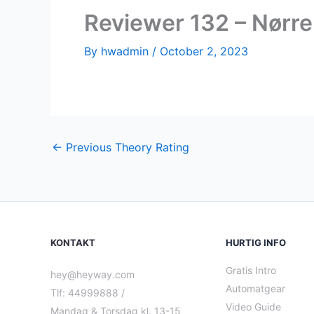
Reviewer 132 – Nørre
By
hwadmin
/
October 2, 2023
←
Previous Theory Rating
KONTAKT
HURTIG INFO
Gratis Intro
hey@heyway.com
Automatgear
Tlf: 44999888 /
Video Guide
Mandag & Torsdag kl. 13-15