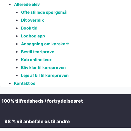
Allerede elev
Ofte stillede spørgsmål
Dit overblik
Book tid
Logbog app
Ansøgning om kørekort
Bestil teoriprøve
Køb online teori
Bliv klar til køreprøven
Leje af bil til køreprøven
Kontakt os
100% tilfredsheds / fortrydelsesret
98 % vil anbefale os til andre