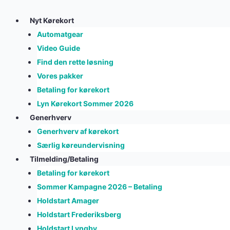
Skip
to
Nyt Kørekort
content
Automatgear
Video Guide
Find den rette løsning
Vores pakker
Betaling for kørekort
Lyn Kørekort Sommer 2026
Generhverv
Generhverv af kørekort
Særlig køreundervisning
Tilmelding/Betaling
Betaling for kørekort
Sommer Kampagne 2026 – Betaling
Holdstart Amager
Holdstart Frederiksberg
Holdstart Lyngby