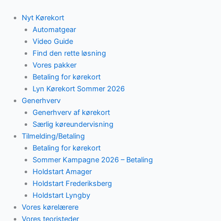
Skip
to
Nyt Kørekort
content
Automatgear
Video Guide
Find den rette løsning
Vores pakker
Betaling for kørekort
Lyn Kørekort Sommer 2026
Generhverv
Generhverv af kørekort
Særlig køreundervisning
Tilmelding/Betaling
Betaling for kørekort
Sommer Kampagne 2026 – Betaling
Holdstart Amager
Holdstart Frederiksberg
Holdstart Lyngby
Vores kørelærere
Vores teoristeder