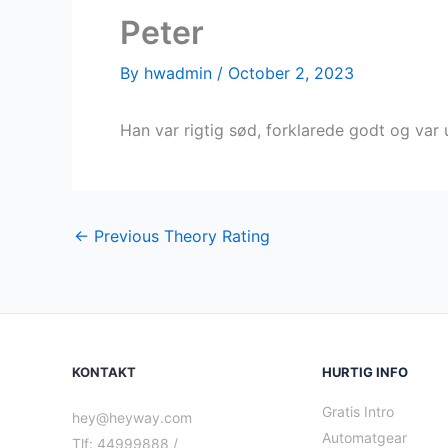
Peter
By
hwadmin
/
October 2, 2023
Han var rigtig sød, forklarede godt og var 
←
Previous Theory Rating
KONTAKT
HURTIG INFO
Gratis Intro
hey@heyway.com
Automatgear
Tlf: 44999888 /