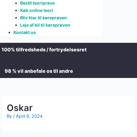
Bestil teoriprøve
Køb online teori
Bliv klar til køreprøven
Leje af bil til køreprøven
Kontakt os
100% tilfredsheds / fortrydelsesret
98 % vil anbefale os til andre
Oskar
By
/
April 9, 2024