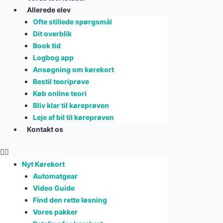
Allerede elev
Ofte stillede spørgsmål
Dit overblik
Book tid
Logbog app
Ansøgning om kørekort
Bestil teoriprøve
Køb online teori
Bliv klar til køreprøven
Leje af bil til køreprøven
Kontakt os
Nyt Kørekort
Automatgear
Video Guide
Find den rette løsning
Vores pakker