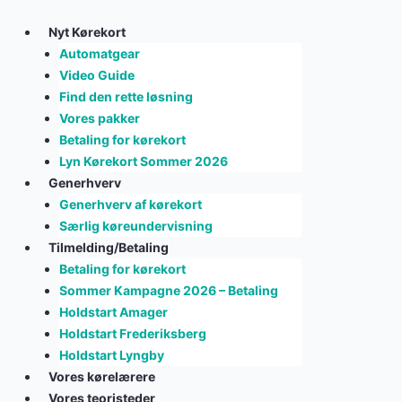
Skip
to
Nyt Kørekort
content
Automatgear
Video Guide
Find den rette løsning
Vores pakker
Betaling for kørekort
Lyn Kørekort Sommer 2026
Generhverv
Generhverv af kørekort
Særlig køreundervisning
Tilmelding/Betaling
Betaling for kørekort
Sommer Kampagne 2026 – Betaling
Holdstart Amager
Holdstart Frederiksberg
Holdstart Lyngby
Vores kørelærere
Vores teoristeder