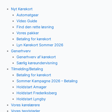
Skip
to
Nyt Kørekort
content
Automatgear
Video Guide
Find den rette løsning
Vores pakker
Betaling for kørekort
Lyn Kørekort Sommer 2026
Generhverv
Generhverv af kørekort
Særlig køreundervisning
Tilmelding/Betaling
Betaling for kørekort
Sommer Kampagne 2026 – Betaling
Holdstart Amager
Holdstart Frederiksberg
Holdstart Lyngby
Vores kørelærere
Vores teoristeder