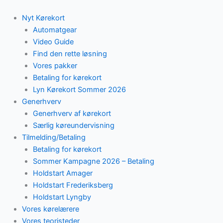
Skip
to
Nyt Kørekort
content
Automatgear
Video Guide
Find den rette løsning
Vores pakker
Betaling for kørekort
Lyn Kørekort Sommer 2026
Generhverv
Generhverv af kørekort
Særlig køreundervisning
Tilmelding/Betaling
Betaling for kørekort
Sommer Kampagne 2026 – Betaling
Holdstart Amager
Holdstart Frederiksberg
Holdstart Lyngby
Vores kørelærere
Vores teoristeder