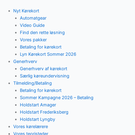
Skip
to
Nyt Kørekort
content
Automatgear
Video Guide
Find den rette løsning
Vores pakker
Betaling for kørekort
Lyn Kørekort Sommer 2026
Generhverv
Generhverv af kørekort
Særlig køreundervisning
Tilmelding/Betaling
Betaling for kørekort
Sommer Kampagne 2026 – Betaling
Holdstart Amager
Holdstart Frederiksberg
Holdstart Lyngby
Vores kørelærere
Vores teoristeder