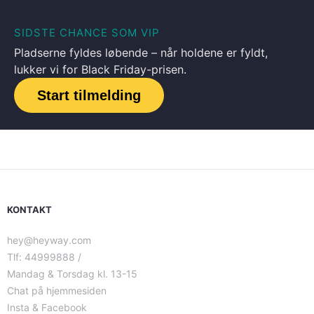
SIDSTE CHANCE SOM VIP
Pladserne fyldes løbende – når holdene er fyldt,
lukker vi for Black Friday-prisen.
Start tilmelding
KONTAKT
hey@heyway.com
Tlf: 44999888 /
Mandag & Torsdag kl. 13-15
Chat på hjemmesiden
Insta & Facebook