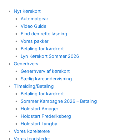
Skip
to
Nyt Kørekort
content
Automatgear
Video Guide
Find den rette løsning
Vores pakker
Betaling for kørekort
Lyn Kørekort Sommer 2026
Generhverv
Generhverv af kørekort
Særlig køreundervisning
Tilmelding/Betaling
Betaling for kørekort
Sommer Kampagne 2026 – Betaling
Holdstart Amager
Holdstart Frederiksberg
Holdstart Lyngby
Vores kørelærere
Vores teoristeder