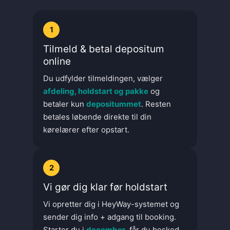
1
Tilmeld & betal depositum
online
Du udfylder tilmeldingen, vælger
afdeling, holdstart og pakke
og
betaler kun
depositummet
. Resten
betales løbende direkte til din
kørelærer efter opstart.
2
Vi gør dig klar før holdstart
Vi opretter dig i HeyWay-systemet og
sender dig info + adgang til booking.
Starter du i
december
, får du besked