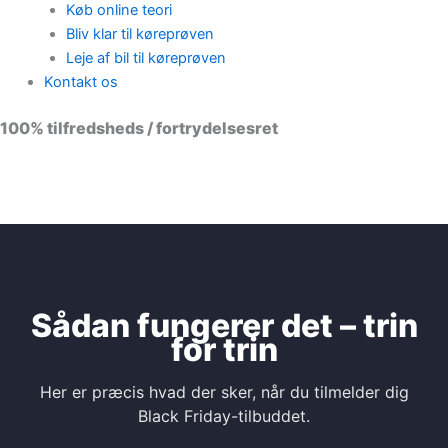
Køb online teori
Bliv klar til køreprøven
Leje af bil til køreprøven
Kontakt os
100% tilfredsheds / fortrydelsesret
98 % vil anbefale os til andre
Sådan fungerer det – trin
for trin
Her er præcis hvad der sker, når du tilmelder dig
Black Friday-tilbuddet.