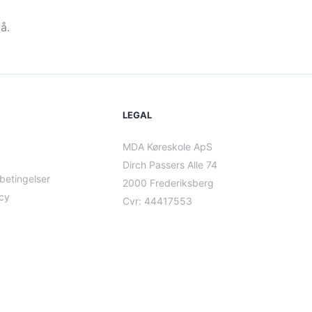
å.
LEGAL
MDA Køreskole ApS
Dirch Passers Alle 74
betingelser
2000 Frederiksberg
icy
Cvr: 44417553