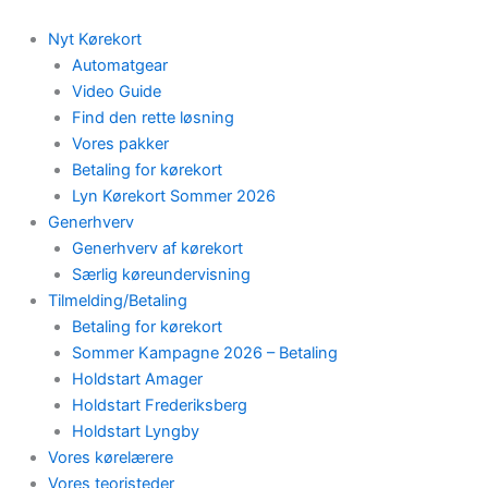
Skip
to
Nyt Kørekort
content
Automatgear
Video Guide
Find den rette løsning
Vores pakker
Betaling for kørekort
Lyn Kørekort Sommer 2026
Generhverv
Generhverv af kørekort
Særlig køreundervisning
Tilmelding/Betaling
Betaling for kørekort
Sommer Kampagne 2026 – Betaling
Holdstart Amager
Holdstart Frederiksberg
Holdstart Lyngby
Vores kørelærere
Vores teoristeder