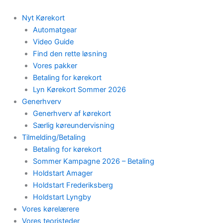
Skip
to
Nyt Kørekort
content
Automatgear
Video Guide
Find den rette løsning
Vores pakker
Betaling for kørekort
Lyn Kørekort Sommer 2026
Generhverv
Generhverv af kørekort
Særlig køreundervisning
Tilmelding/Betaling
Betaling for kørekort
Sommer Kampagne 2026 – Betaling
Holdstart Amager
Holdstart Frederiksberg
Holdstart Lyngby
Vores kørelærere
Vores teoristeder