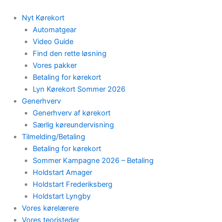
Skip
to
Nyt Kørekort
content
Automatgear
Video Guide
Find den rette løsning
Vores pakker
Betaling for kørekort
Lyn Kørekort Sommer 2026
Generhverv
Generhverv af kørekort
Særlig køreundervisning
Tilmelding/Betaling
Betaling for kørekort
Sommer Kampagne 2026 – Betaling
Holdstart Amager
Holdstart Frederiksberg
Holdstart Lyngby
Vores kørelærere
Vores teoristeder