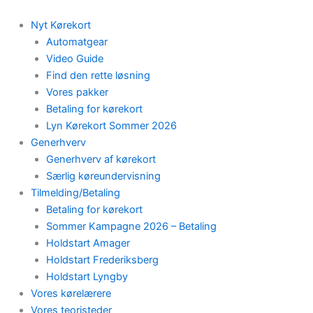
Skip
to
Nyt Kørekort
content
Automatgear
Video Guide
Find den rette løsning
Vores pakker
Betaling for kørekort
Lyn Kørekort Sommer 2026
Generhverv
Generhverv af kørekort
Særlig køreundervisning
Tilmelding/Betaling
Betaling for kørekort
Sommer Kampagne 2026 – Betaling
Holdstart Amager
Holdstart Frederiksberg
Holdstart Lyngby
Vores kørelærere
Vores teoristeder