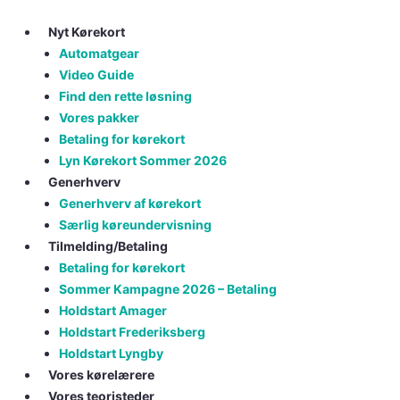
Skip
to
Nyt Kørekort
content
Automatgear
Video Guide
Find den rette løsning
Vores pakker
Betaling for kørekort
Lyn Kørekort Sommer 2026
Generhverv
Generhverv af kørekort
Særlig køreundervisning
Tilmelding/Betaling
Betaling for kørekort
Sommer Kampagne 2026 – Betaling
Holdstart Amager
Holdstart Frederiksberg
Holdstart Lyngby
Vores kørelærere
Vores teoristeder