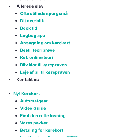
Allerede elev
Ofte stillede spørgsmål
Dit overblik
Book tid
Logbog app
Ansøgning om kørekort
Bestil teoriprøve
Køb online teori
Bliv klar til køreprøven
Leje af bil til køreprøven
Kontakt os
Nyt Kørekort
Automatgear
Video Guide
Find den rette løsning
Vores pakker
Betaling for kørekort