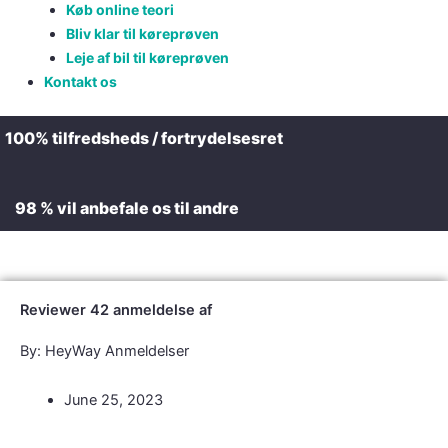
Køb online teori
Bliv klar til køreprøven
Leje af bil til køreprøven
Kontakt os
100% tilfredsheds / fortrydelsesret
98 % vil anbefale os til andre
Reviewer 42 anmeldelse af
By: HeyWay Anmeldelser
June 25, 2023