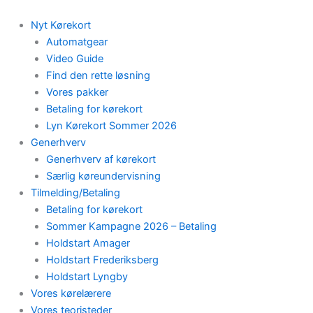
Skip
to
Nyt Kørekort
content
Automatgear
Video Guide
Find den rette løsning
Vores pakker
Betaling for kørekort
Lyn Kørekort Sommer 2026
Generhverv
Generhverv af kørekort
Særlig køreundervisning
Tilmelding/Betaling
Betaling for kørekort
Sommer Kampagne 2026 – Betaling
Holdstart Amager
Holdstart Frederiksberg
Holdstart Lyngby
Vores kørelærere
Vores teoristeder