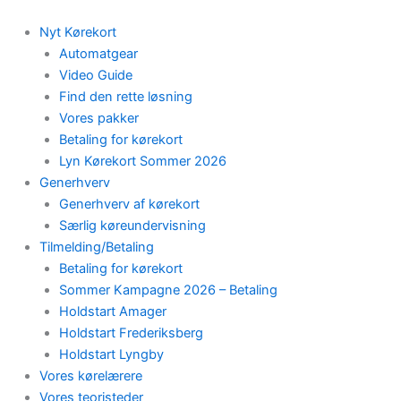
Skip
to
Nyt Kørekort
content
Automatgear
Video Guide
Find den rette løsning
Vores pakker
Betaling for kørekort
Lyn Kørekort Sommer 2026
Generhverv
Generhverv af kørekort
Særlig køreundervisning
Tilmelding/Betaling
Betaling for kørekort
Sommer Kampagne 2026 – Betaling
Holdstart Amager
Holdstart Frederiksberg
Holdstart Lyngby
Vores kørelærere
Vores teoristeder